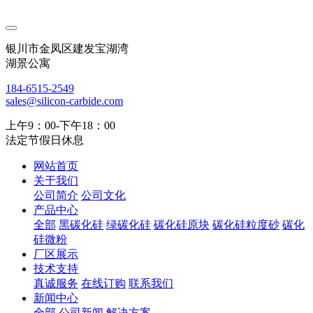
银川市金凤区建发宝湖湾
湖景公寓
184-6515-2549
sales@silicon-carbide.com
上午9：00-下午18：00
法定节假日休息
网站首页
关于我们
公司简介
公司文化
产品中心
全部
黑碳化硅
绿碳化硅
碳化硅原块
碳化硅粒度砂
碳化
硅微粉
厂区展示
技术支持
真诚服务
在线订购
联系我们
新闻中心
全部
公司新闻
解决方案