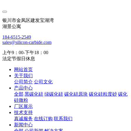
银川市金凤区建发宝湖湾
湖景公寓
184-6515-2549
sales@silicon-carbide.com
上午9：00-下午18：00
法定节假日休息
网站首页
关于我们
公司简介
公司文化
产品中心
全部
黑碳化硅
绿碳化硅
碳化硅原块
碳化硅粒度砂
碳化
硅微粉
厂区展示
技术支持
真诚服务
在线订购
联系我们
新闻中心
全部
公司新闻
解决方案