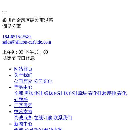
银川市金凤区建发宝湖湾
湖景公寓
184-6515-2549
sales@silicon-carbide.com
上午9：00-下午18：00
法定节假日休息
网站首页
关于我们
公司简介
公司文化
产品中心
全部
黑碳化硅
绿碳化硅
碳化硅原块
碳化硅粒度砂
碳化
硅微粉
厂区展示
技术支持
真诚服务
在线订购
联系我们
新闻中心
全部
公司新闻
解决方案