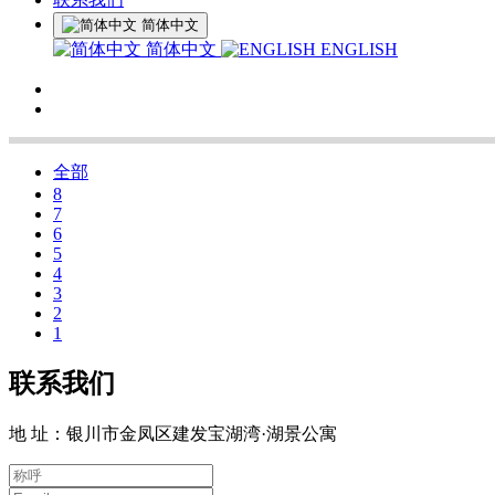
简体中文
简体中文
ENGLISH
全部
8
7
6
5
4
3
2
1
联系我们
地 址：银川市金凤区建发宝湖湾·湖景公寓