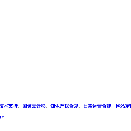
0技术支持
、
国资云迁移
、
知识产权合规
、
日常运营合规
、
网站定
8号